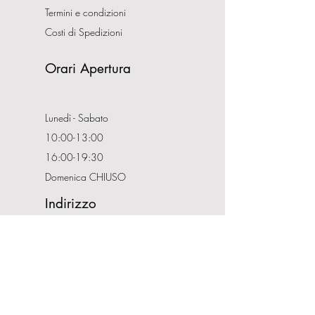
Termini e condizioni
Costi di Spedizioni
Orari Apertura
Lunedì - Sabato
10:00-13:00
16:00-19:30
Domenica CHIUSO
Indirizzo
Via Nemorense, 65/67
00199 Roma
Tel:
0686206981
P.IVA:
08132121008