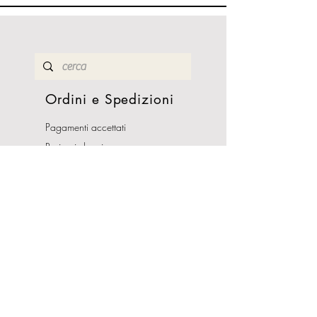
Ordini e Spedizioni
Pagamenti accettati
Resi e rimborsi
Termini e condizioni
Costi di Spedizioni
Orari Apertura
Lunedì - Sabato
10:00-13:00
16:00-19:30