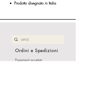
Prodotto disegnato in Italia
Ordini e Spedizioni
Pagamenti accettati
Resi e rimborsi
Termini e condizioni
Costi di Spedizioni
Orari Apertura