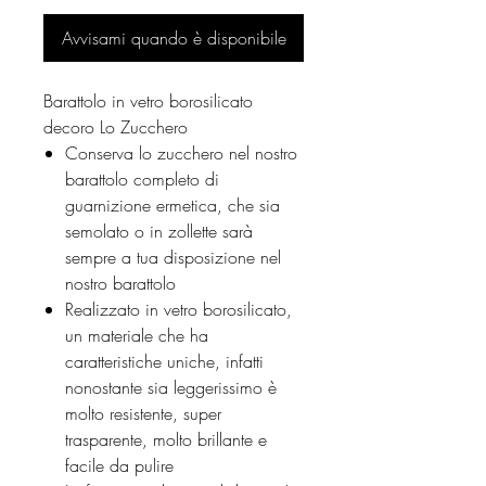
Avvisami quando è disponibile
Barattolo in vetro borosilicato
decoro Lo Zucchero
Conserva lo zucchero nel nostro
barattolo completo di
guarnizione ermetica, che sia
semolato o in zollette sarà
sempre a tua disposizione nel
nostro barattolo
Realizzato in vetro borosilicato,
un materiale che ha
caratteristiche uniche, infatti
nonostante sia leggerissimo è
molto resistente, super
trasparente, molto brillante e
facile da pulire