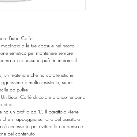
ecoro Buon Caffè
, macinato o le tue capsule nel nostro
zione ermetica per mantenere sempre
 prima a cui nessuno può rinunciare: il
o, un materiale che ha caratteristiche
leggerissimo è molto resistente, super
acile da pulire
o Un Buon Caffè di colore bianco rendono
 cucina
ha un profilo ad "L", il barattolo viene
le che si appoggia sull'orlo del barattolo
do è necessaria per evitare la condensa e
one del contenuto