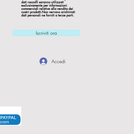
dati raccolti saranno utilizzati
esclusivamente per informazioni
commerciali relative alla vendita dei
nostri prodotti.Non verrano arichiviati
dati personali ne forniti a terze parti.
Iscriviti ora
Accedi