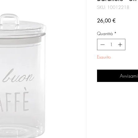
SKU: 10012218
Prezzo
26,00 €
Quantità
*
Esaurito
Avvisami