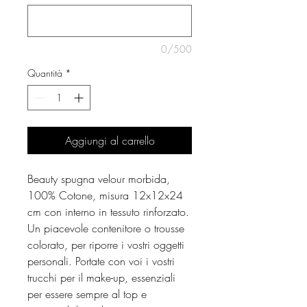
0/500
Quantità
*
Aggiungi al carrello
Beauty spugna velour morbida,
100% Cotone, misura 12x12x24
cm con interno in tessuto rinforzato.
Un piacevole contenitore o trousse
colorato, per riporre i vostri oggetti
personali. Portate con voi i vostri
trucchi per il make-up, essenziali
per essere sempre al top e