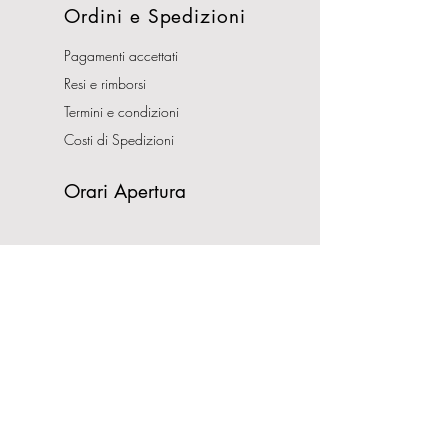
Ordini e Spedizioni
Pagamenti accettati
Resi e rimborsi
Termini e condizioni
Costi di Spedizioni
Orari Apertura
Lunedì - Sabato
10:00-13:00
16:00-19:30
Domenica CHIUSO
Indirizzo
Via Nemorense, 65/67
00199 Roma