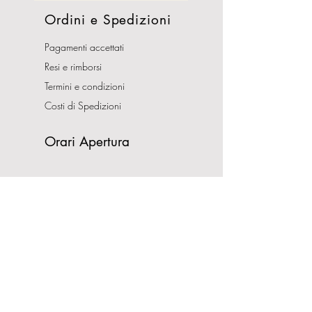
Ordini e Spedizioni
Pagamenti accettati
Resi e rimborsi
Termini e condizioni
Costi di Spedizioni
Orari Apertura
Lunedì - Sabato
10:00-13:00
16:00-19:30
Domenica CHIUSO
Indirizzo
Via Nemorense, 65/67