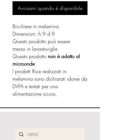
Avvisami quando è disponibile
Bicchiere in melamina
Dimensioni: h.9 d.9
Questo prodotto può essere
messo in lavastoviglie
Questo prodotto
non è adatto al
microonde
I prodotti Rice realizzati in
melamina sono dichiarati idonei da
DVFA e testati per una
alimentazione sicura.