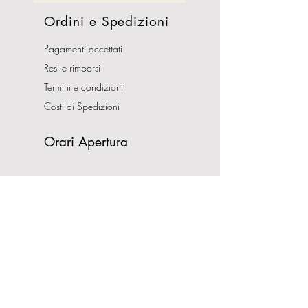
Ordini e Spedizioni
Pagamenti accettati
Resi e rimborsi
Termini e condizioni
Costi di Spedizioni
Orari Apertura
Lunedì - Sabato
10:00-13:00
16:00-19:30
Domenica CHIUSO
Indirizzo
Via Nemorense, 65/67