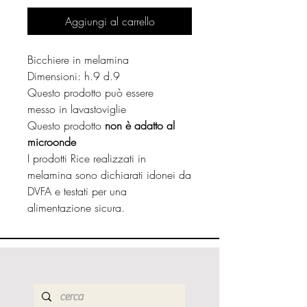
Aggiungi al carrello
Bicchiere in melamina
Dimensioni: h.9 d.9
Questo prodotto può essere
messo in lavastoviglie
Questo prodotto
non è adatto al
microonde
I prodotti Rice realizzati in
melamina sono dichiarati idonei da
DVFA e testati per una
alimentazione sicura.