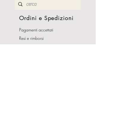
Ordini e Spedizioni
Pagamenti accettati
Resi e rimborsi
Termini e condizioni
Costi di Spedizioni
Orari Apertura
Lunedì - Sabato
10:00-13:00
16:00-19:30
Domenica CHIUSO
Indirizzo