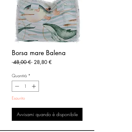
Borsa mare Balena
Prezzo
Prezzo
 48,00 € 
28,80 €
regolare
scontato
Quantità
*
Esaurito
Avvisami quando è disponibile