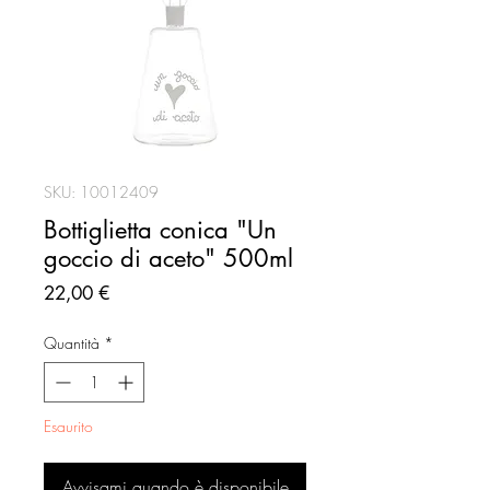
SKU: 10012409
Bottiglietta conica "Un
goccio di aceto" 500ml
Prezzo
22,00 €
Quantità
*
Esaurito
Avvisami quando è disponibile