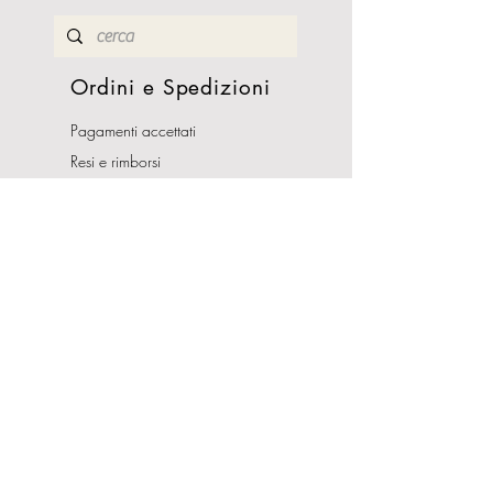
Ordini e Spedizioni
Pagamenti accettati
Resi e rimborsi
Termini e condizioni
Costi di Spedizioni
Orari Apertura
Lunedì - Sabato
10:00-13:00
16:00-19:30
Domenica CHIUSO
Indirizzo