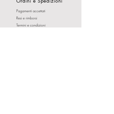
Ordini e Spedizioni
Pagamenti accettati
Resi e rimborsi
Termini e condizioni
Costi di Spedizioni
Orari Apertura
Lunedì - Sabato
10:00-13:00
16:00-19:30
Domenica CHIUSO
Indirizzo
Via Nemorense, 65/67
00199 Roma