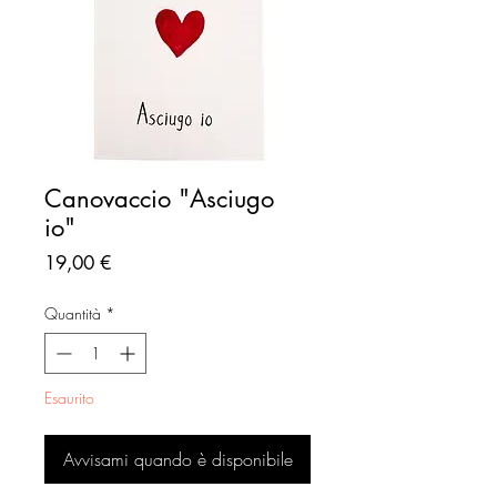
Canovaccio "Asciugo
io"
Prezzo
19,00 €
Quantità
*
Esaurito
Avvisami quando è disponibile