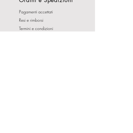
Ordini e Spedizioni
Pagamenti accettati
Resi e rimborsi
Termini e condizioni
Costi di Spedizioni
Orari Apertura
Lunedì - Sabato
10:00-13:00
16:00-19:30
Domenica CHIUSO
Indirizzo
Via Nemorense, 65/67
00199 Roma