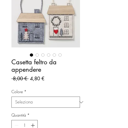
Casetta feltro da
appendere
Prezzo
Prezzo
 8,00 € 
4,80 €
regolare
scontato
Colore
*
Quantità
*