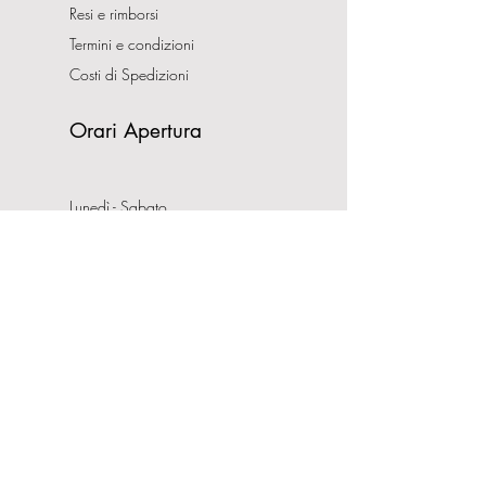
Resi e rimborsi
Termini e condizioni
Costi di Spedizioni
Orari Apertura
Lunedì - Sabato
10:00-13:00
16:00-19:30
Domenica CHIUSO
Indirizzo
Via Nemorense, 65/67
00199 Roma
Tel:
0686206981
P.IVA:
08132121008