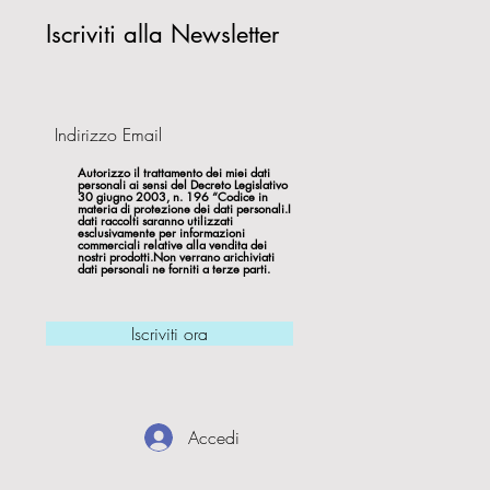
Iscriviti alla Newsletter
Autorizzo il trattamento dei miei dati
personali ai sensi del Decreto Legislativo
30 giugno 2003, n. 196 “Codice in
materia di protezione dei dati personali.I
dati raccolti saranno utilizzati
esclusivamente per informazioni
commerciali relative alla vendita dei
nostri prodotti.Non verrano arichiviati
dati personali ne forniti a terze parti.
Iscriviti ora
Accedi