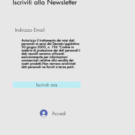
Iscriviti alla Newsletter
Autorizzo il trattamento dei miei dati
personali ai sensi del Decreto Legislativo
30 giugno 2003, n. 196 “Codice in
materia di protezione dei dati personali.I
dati raccolti saranno utilizzati
esclusivamente per informazioni
commerciali relative alla vendita dei
nostri prodotti.Non verrano arichiviati
dati personali ne forniti a terze parti.
Iscriviti ora
Accedi