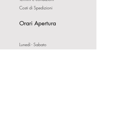
Costi di Spedizioni
Orari Apertura
Lunedì - Sabato
10:00-13:00
16:00-19:30
Domenica CHIUSO
Indirizzo
Via Nemorense, 65/67
00199 Roma
Tel:
0686206981
P.IVA:
08132121008