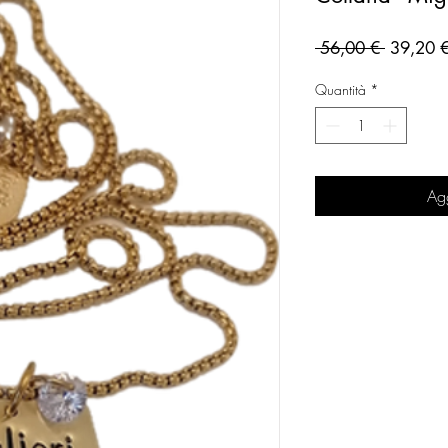
Prezzo
 56,00 € 
39,20 
regolare
Quantità
*
Agg