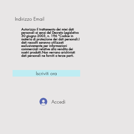
Autorizzo il trattamento dei miei dati
personali ai sensi del Decreto Legislativo
30 giugno 2003, n. 196 “Codice in
materia di protezione dei dati personali.I
dati raccolti saranno utilizzati
esclusivamente per informazioni
commerciali relative alla vendita dei
nostri prodotti.Non verrano arichiviati
dati personali ne forniti a terze parti.
Iscriviti ora
Accedi