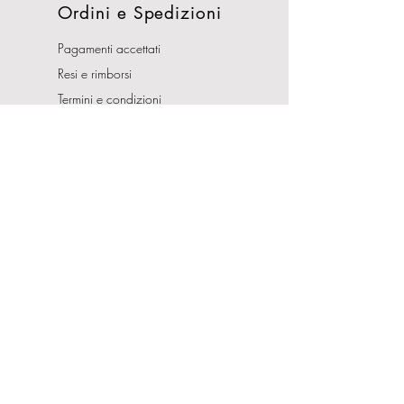
Ordini e Spedizioni
Pagamenti accettati
Resi e rimborsi
Termini e condizioni
Costi di Spedizioni
Orari Apertura
Lunedì - Sabato
10:00-13:00
16:00-19:30
Domenica CHIUSO
Indirizzo
Via Nemorense, 65/67
00199 Roma