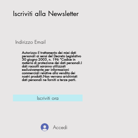
Iscriviti alla Newsletter
Autorizzo il trattamento dei miei dati
personali ai sensi del Decreto Legislativo
30 giugno 2003, n. 196 “Codice in
materia di protezione dei dati personali.I
dati raccolti saranno utilizzati
esclusivamente per informazioni
commerciali relative alla vendita dei
nostri prodotti.Non verrano arichiviati
dati personali ne forniti a terze parti.
Iscriviti ora
Accedi