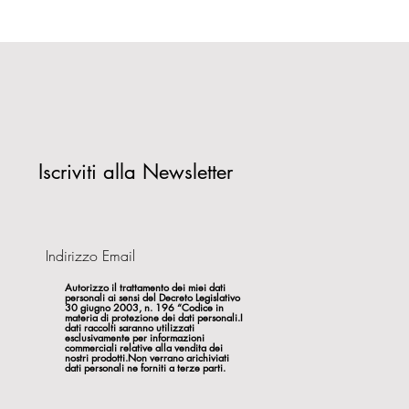
Iscriviti alla Newsletter
Autorizzo il trattamento dei miei dati
personali ai sensi del Decreto Legislativo
30 giugno 2003, n. 196 “Codice in
materia di protezione dei dati personali.I
dati raccolti saranno utilizzati
esclusivamente per informazioni
commerciali relative alla vendita dei
nostri prodotti.Non verrano arichiviati
dati personali ne forniti a terze parti.