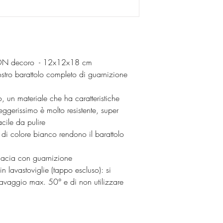
o CON decoro - 12x12x18 cm
ostro barattolo completo di guarnizione
o, un materiale che ha caratteristiche
leggerissimo è molto resistente, super
acile da pulire
di colore bianco rendono il barattolo
cacia con guarnizione
in lavastoviglie (tappo escluso): si
lavaggio max. 50° e di non utilizzare