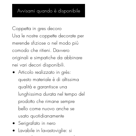
Avvisami quando è disponibile
Coppetta in gres decoro
Usa le nostre coppette decorate per
merende sfiziose o nel modo più
comodo che ritieni. Davvero
originali e simpatiche da abbinare
nei vari decori disponibili.
Articolo realizzato in grès:
questo materiale è di altissima
qualità e garantisce una
lunghissima durata nel tempo del
prodotto che rimane sempre
bello come nuovo anche se
usato quotidianamente
Serigrafato in nero
Lavabile in lavastoviglie: si