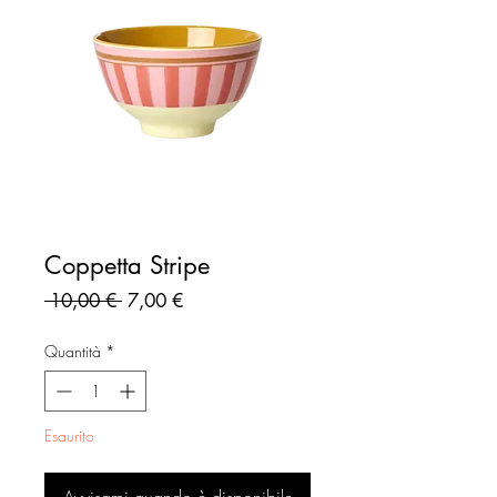
Coppetta Stripe
Prezzo
Prezzo
 10,00 € 
7,00 €
regolare
scontato
Quantità
*
Esaurito