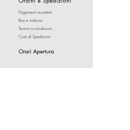
Ordini e Spedizioni
Pagamenti accettati
Resi e rimborsi
Termini e condizioni
Costi di Spedizioni
Orari Apertura
Lunedì - Sabato
10:00-13:00
16:00-19:30
Domenica CHIUSO
Indirizzo
Via Nemorense, 65/67
00199 Roma