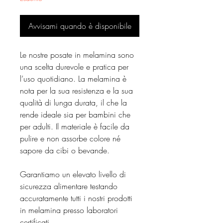
Avvisami quando è disponibile
Le nostre posate in melamina sono
una scelta durevole e pratica per
l’uso quotidiano. La melamina è
nota per la sua resistenza e la sua
qualità di lunga durata, il che la
rende ideale sia per bambini che
per adulti. Il materiale è facile da
pulire e non assorbe colore né
sapore da cibi o bevande.
Garantiamo un elevato livello di
sicurezza alimentare testando
accuratamente tutti i nostri prodotti
in melamina presso laboratori
certificati.