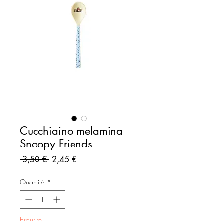
Cucchiaino melamina
Snoopy Friends
Prezzo
Prezzo
 3,50 € 
2,45 €
regolare
scontato
Quantità
*
Esaurito