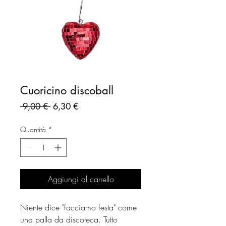
Cuoricino discoball
Prezzo
Prezzo
 9,00 € 
6,30 €
regolare
scontato
Quantità
*
Aggiungi al carrello
Niente dice "facciamo festa" come
una palla da discoteca. Tutto