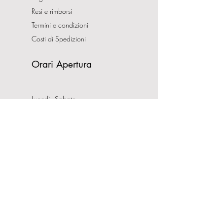
Resi e rimborsi
Termini e condizioni
Costi di Spedizioni
Orari Apertura
Lunedì - Sabato
10:00-13:00
16:00-19:30
Domenica CHIUSO
Indirizzo
Via Nemorense, 65/67
00199 Roma
Tel:
0686206981
P.IVA:
08132121008