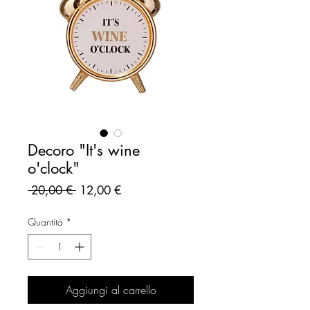
Decoro "It's wine
o'clock"
Prezzo
Prezzo
 20,00 € 
12,00 €
regolare
scontato
Quantità
*
Aggiungi al carrello