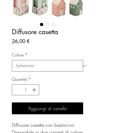
Diffusore casetta
Prezzo
26,00 €
Colore
*
Quantità
*
Aggiungi al carrello
Diffusore casetta con bastoncini
Disponibile in due varianti di colore