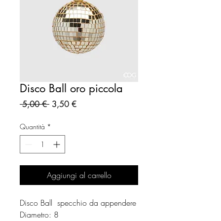
Disco Ball oro piccola
Prezzo
Prezzo
 5,00 € 
3,50 €
regolare
scontato
Quantità
*
Aggiungi al carrello
Disco Ball specchio da appendere
Diametro: 8