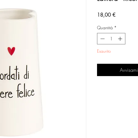
Prezzo
18,00 €
Quantità
*
Esaurito
Avvisami