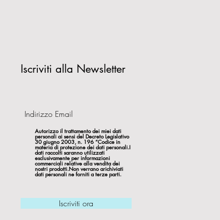
Iscriviti alla Newsletter
Autorizzo il trattamento dei miei dati
personali ai sensi del Decreto Legislativo
30 giugno 2003, n. 196 “Codice in
materia di protezione dei dati personali.I
dati raccolti saranno utilizzati
esclusivamente per informazioni
commerciali relative alla vendita dei
nostri prodotti.Non verrano arichiviati
dati personali ne forniti a terze parti.
Iscriviti ora