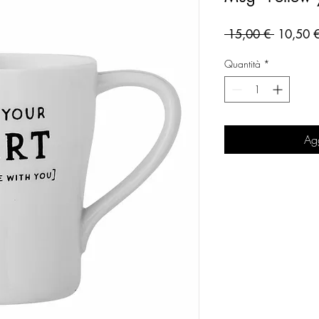
Prezzo
 15,00 € 
10,50 
regolare
Quantità
*
Agg