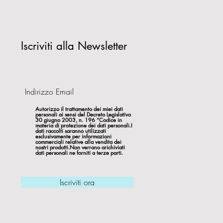
Iscriviti alla Newsletter
Autorizzo il trattamento dei miei dati
personali ai sensi del Decreto Legislativo
30 giugno 2003, n. 196 “Codice in
materia di protezione dei dati personali.I
dati raccolti saranno utilizzati
esclusivamente per informazioni
commerciali relative alla vendita dei
nostri prodotti.Non verrano arichiviati
dati personali ne forniti a terze parti.
Iscriviti ora