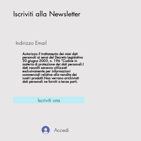
Iscriviti alla Newsletter
Autorizzo il trattamento dei miei dati
personali ai sensi del Decreto Legislativo
30 giugno 2003, n. 196 “Codice in
materia di protezione dei dati personali.I
dati raccolti saranno utilizzati
esclusivamente per informazioni
commerciali relative alla vendita dei
nostri prodotti.Non verrano arichiviati
dati personali ne forniti a terze parti.
Iscriviti ora
Accedi