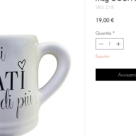
SKU: 218
Prezzo
19,00 €
Quantità
*
Esaurito
Avvisami