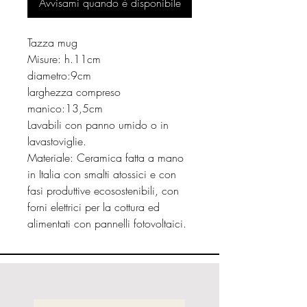
Avvisami quando è disponibile
Tazza mug
Misure: h.11cm
diametro:9cm
larghezza compreso
manico:13,5cm
Lavabili con panno umido o in
lavastoviglie.
Materiale: Ceramica fatta a mano
in Italia con smalti atossici e con
fasi produttive ecosostenibili, con
forni elettrici per la cottura ed
alimentati con pannelli fotovoltaici.