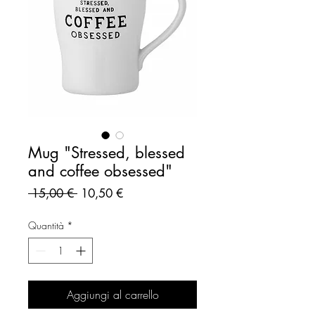
Mug "Stressed, blessed
and coffee obsessed"
Prezzo
Prezzo
 15,00 € 
10,50 €
regolare
scontato
Quantità
*
Aggiungi al carrello