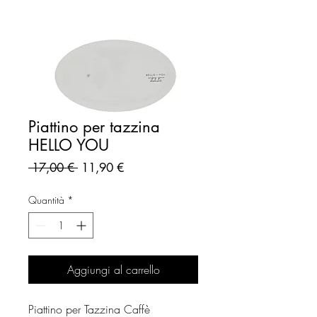
Piattino per tazzina
HELLO YOU
Prezzo
Prezzo
 17,00 € 
11,90 €
regolare
scontato
Quantità
*
Aggiungi al carrello
Piattino per Tazzina Caffè