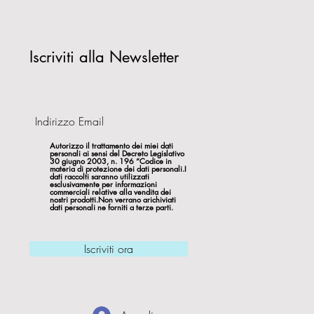
Iscriviti alla Newsletter
Autorizzo il trattamento dei miei dati
personali ai sensi del Decreto Legislativo
30 giugno 2003, n. 196 “Codice in
materia di protezione dei dati personali.I
dati raccolti saranno utilizzati
esclusivamente per informazioni
commerciali relative alla vendita dei
nostri prodotti.Non verrano arichiviati
dati personali ne forniti a terze parti.
Iscriviti ora