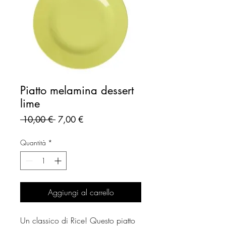
Piatto melamina dessert
lime
Prezzo
Prezzo
 10,00 € 
7,00 €
regolare
scontato
Quantità
*
Aggiungi al carrello
Un classico di Rice! Questo piatto