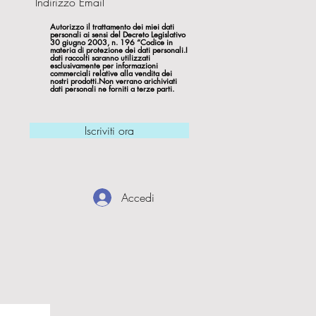
Autorizzo il trattamento dei miei dati
personali ai sensi del Decreto Legislativo
30 giugno 2003, n. 196 “Codice in
materia di protezione dei dati personali.I
dati raccolti saranno utilizzati
esclusivamente per informazioni
commerciali relative alla vendita dei
nostri prodotti.Non verrano arichiviati
dati personali ne forniti a terze parti.
Iscriviti ora
Accedi