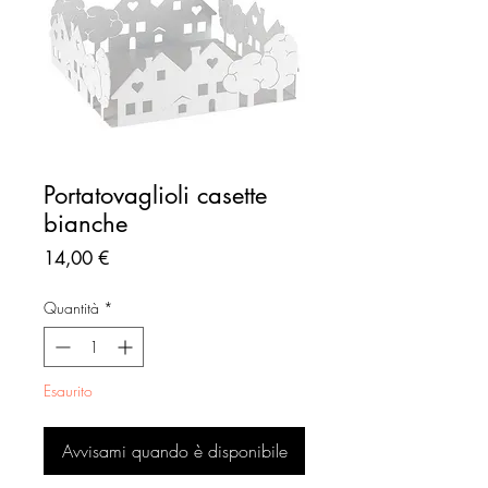
Portatovaglioli casette
bianche
Prezzo
14,00 €
Quantità
*
Esaurito
Avvisami quando è disponibile