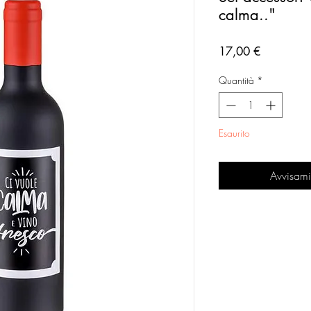
calma.."
Prezzo
17,00 €
Quantità
*
Esaurito
Avvisami