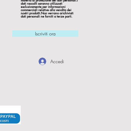
materia di protezione dei dati personali.I
dati raccolti saranno utilizzati
esclusivamente per informazioni
commerciali relative alla vendita dei
nostri prodotti.Non verrano arichiviati
dati personali ne forniti a terze parti.
Iscriviti ora
Accedi