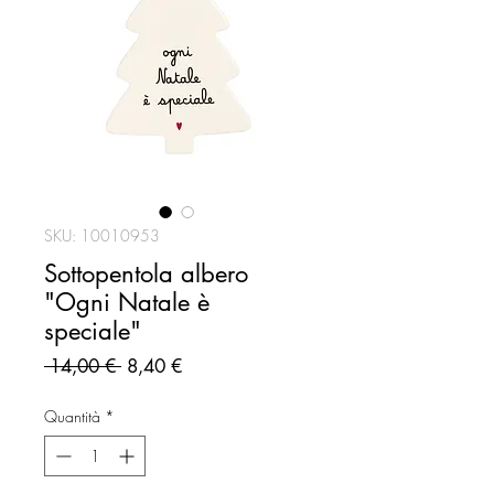
SKU: 10010953
Sottopentola albero
"Ogni Natale è
speciale"
Prezzo
Prezzo
 14,00 € 
8,40 €
regolare
scontato
Quantità
*