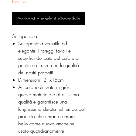
Esaurito
Avvisami quando è disponibile
Sottopentola
Sottopentola versatile ed
elegante. Proteggi tavoli e
superfici delicate dal calore di
pentole o tazze con la qualità
dei nostri prodotti.
Dimensioni: 21x15cm
Articolo realizzato in grès:
questo materiale è di altissima
qualità e garantisce una
lunghissima durata nel tempo del
prodotto che rimane sempre
bello come nuovo anche se
usato quotidianamente