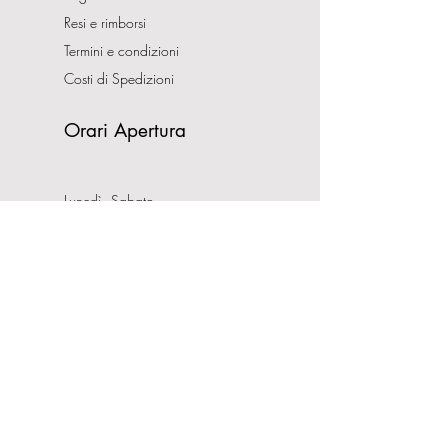
Resi e rimborsi
Termini e condizioni
Costi di Spedizioni
Orari Apertura
Lunedì - Sabato
10:00-13:00
16:00-19:30
Domenica CHIUSO
Indirizzo
Via Nemorense, 65/67
00199 Roma
Tel:
0686206981
P.IVA:
08132121008