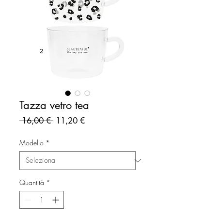
Tazza vetro tea
Prezzo
Prezzo
 16,00 € 
11,20 €
regolare
scontato
Modello
*
Quantità
*