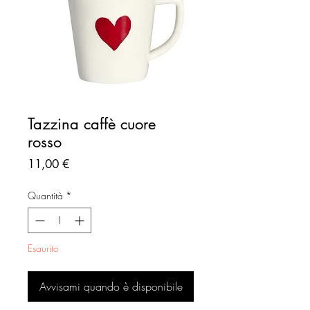
Tazzina caffè cuore
rosso
Prezzo
11,00 €
Quantità
*
Esaurito
Avvisami quando è disponibile