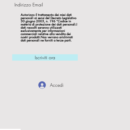
Autorizzo il trattamento dei miei dati
personali ai sensi del Decreto Legislativo
30 giugno 2003, n. 196 “Codice in
materia di protezione dei dati personali.I
dati raccolti saranno utilizzati
esclusivamente per informazioni
commerciali relative alla vendita dei
nostri prodotti.Non verrano arichiviati
dati personali ne forniti a terze parti.
Iscriviti ora
Accedi