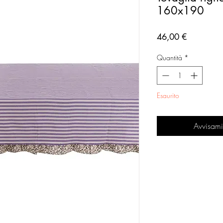
160x190
Prezzo
46,00 €
Quantità
*
Esaurito
Avvisami