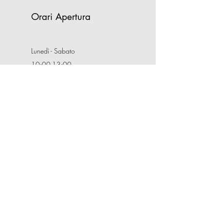
Orari Apertura
Lunedì - Sabato
10:00-13:00
16:00-19:30
Domenica CHIUSO
Indirizzo
Via Nemorense, 65/67
00199 Roma
Tel:
0686206981
P.IVA:
08132121008