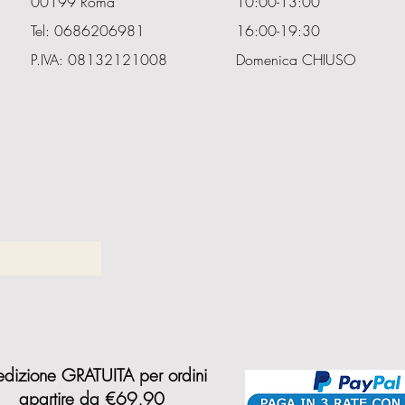
00199 Roma
10:00-13:00
Tel: 0686206981
16:00-19:30
P.IVA: 08132121008
Domenica CHIUSO
dizione GRATUITA per ordini
a
partire da €69,90