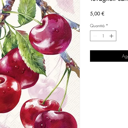
Prezzo
5,00 €
Quantità
*
Agg