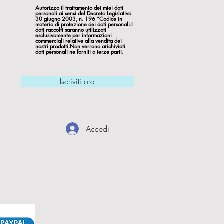
Autorizzo il trattamento dei miei dati
personali ai sensi del Decreto Legislativo
30 giugno 2003, n. 196 “Codice in
materia di protezione dei dati personali.I
dati raccolti saranno utilizzati
esclusivamente per informazioni
commerciali relative alla vendita dei
nostri prodotti.Non verrano arichiviati
dati personali ne forniti a terze parti.
Iscriviti ora
Accedi