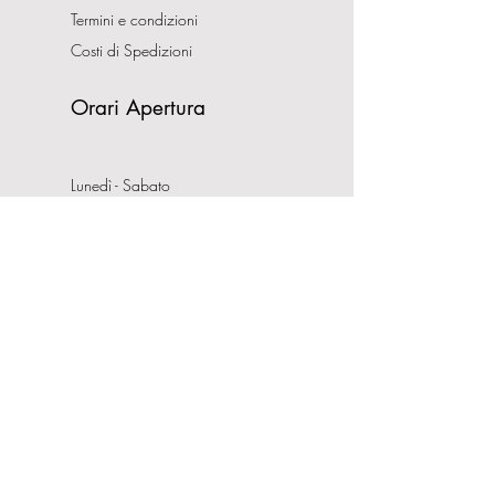
Termini e condizioni
Costi di Spedizioni
Orari Apertura
Lunedì - Sabato
10:00-13:00
16:00-19:30
Domenica CHIUSO
Indirizzo
Via Nemorense, 65/67
00199 Roma
Tel:
0686206981
P.IVA:
08132121008