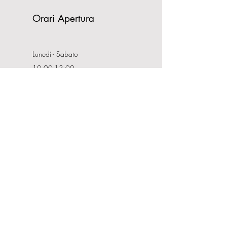
Orari Apertura
Lunedì - Sabato
10:00-13:00
16:00-19:30
Domenica CHIUSO
Indirizzo
Via Nemorense, 65/67
00199 Roma
Tel:
0686206981
P.IVA:
08132121008