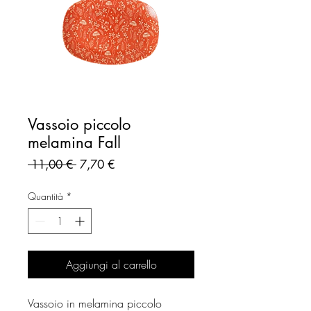
Vassoio piccolo
melamina Fall
Prezzo
Prezzo
 11,00 € 
7,70 €
regolare
scontato
Quantità
*
Aggiungi al carrello
Vassoio in melamina piccolo