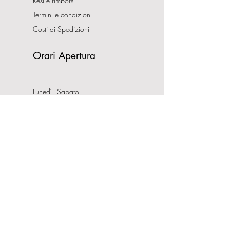
Resi e rimborsi
Termini e condizioni
Costi di Spedizioni
Orari Apertura
Lunedì - Sabato
10:00-13:00
16:00-19:30
Domenica CHIUSO
Indirizzo
Via Nemorense, 65/67
00199 Roma
Tel:
0686206981
P.IVA:
08132121008