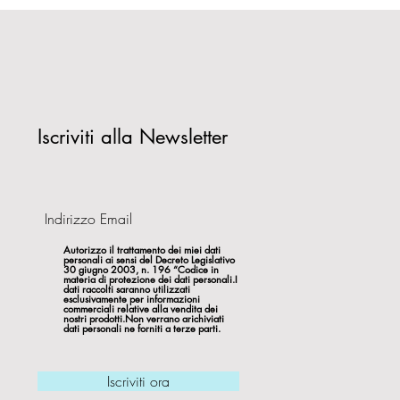
Iscriviti alla Newsletter
Autorizzo il trattamento dei miei dati
personali ai sensi del Decreto Legislativo
30 giugno 2003, n. 196 “Codice in
materia di protezione dei dati personali.I
dati raccolti saranno utilizzati
esclusivamente per informazioni
commerciali relative alla vendita dei
nostri prodotti.Non verrano arichiviati
dati personali ne forniti a terze parti.
Iscriviti ora