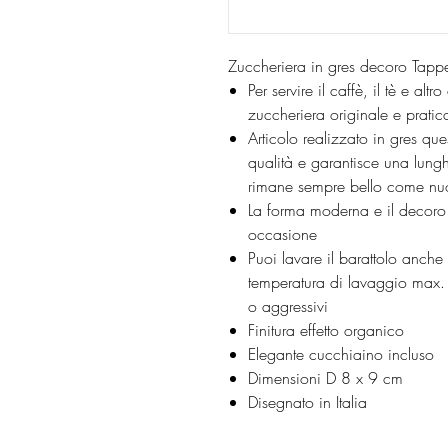
Zuccheriera in gres decoro Tapp
Per servire il caffè, il tè e al
zuccheriera originale e pratica
Articolo realizzato in gres qu
qualità e garantisce una lung
rimane sempre bello come nu
La forma moderna e il decoro 
occasione
Puoi lavare il barattolo anche 
temperatura di lavaggio max. 5
o aggressivi
Finitura effetto organico
Elegante cucchiaino incluso
Dimensioni D 8 x 9 cm
Disegnato in Italia