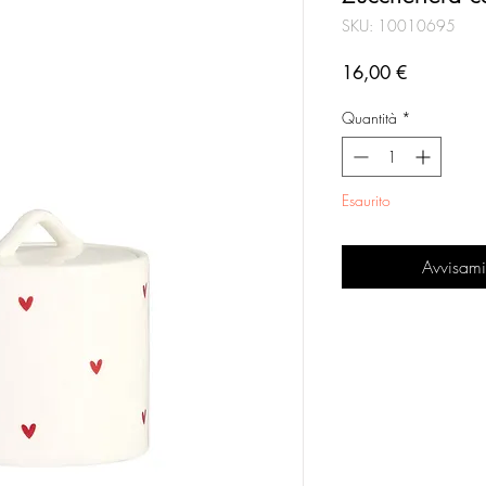
SKU: 10010695
Prezzo
16,00 €
Quantità
*
Esaurito
Avvisami